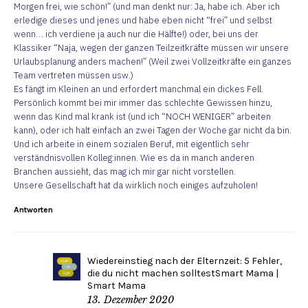
Morgen frei, wie schön!” (und man denkt nur: Ja, habe ich. Aber ich
erledige dieses und jenes und habe eben nicht “frei” und selbst
wenn… ich verdiene ja auch nur die Hälfte!) oder, bei uns der
Klassiker “Naja, wegen der ganzen Teilzeitkräfte müssen wir unsere
Urlaubsplanung anders machen!” (Weil zwei Vollzeitkräfte ein ganzes
Team vertreten müssen usw.)
Es fängt im Kleinen an und erfordert manchmal ein dickes Fell.
Persönlich kommt bei mir immer das schlechte Gewissen hinzu,
wenn das Kind mal krank ist (und ich “NOCH WENIGER” arbeiten
kann), oder ich halt einfach an zwei Tagen der Woche gar nicht da bin.
Und ich arbeite in einem sozialen Beruf, mit eigentlich sehr
verständnisvollen Kolleg:innen. Wie es da in manch anderen
Branchen aussieht, das mag ich mir gar nicht vorstellen.
Unsere Gesellschaft hat da wirklich noch einiges aufzuholen!
Antworten
Wiedereinstieg nach der Elternzeit: 5 Fehler,
die du nicht machen solltestSmart Mama |
Smart Mama
13. Dezember 2020